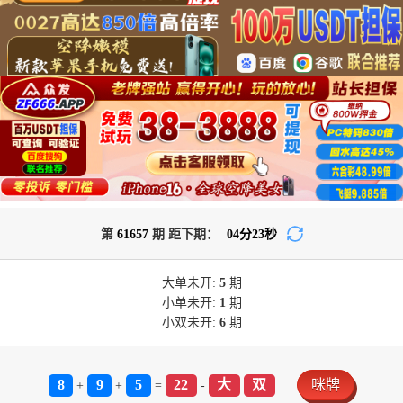
第
61657
期 距下期：
04
分
23
秒
大单
未开:
5
期
小单
未开:
1
期
小双
未开:
6
期
8
9
5
22
大
双
咪牌
+
+
=
-