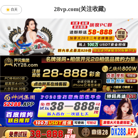
28vp.com(关注收藏)
白天