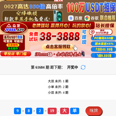
第
61684
期 距下期：
开奖中
大双
未开:
1
期
小单
未开:
2
期
小双
未开:
4
期
9
8
2
19
大
单
咪牌
+
+
=
-