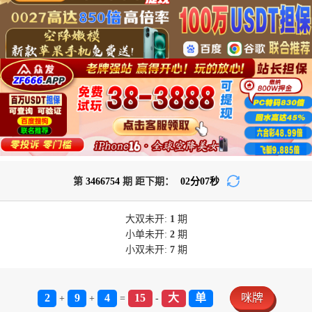
第
3466754
期 距下期：
02
分
07
秒
大双
未开:
1
期
小单
未开:
2
期
小双
未开:
7
期
2
9
4
15
大
单
咪牌
+
+
=
-