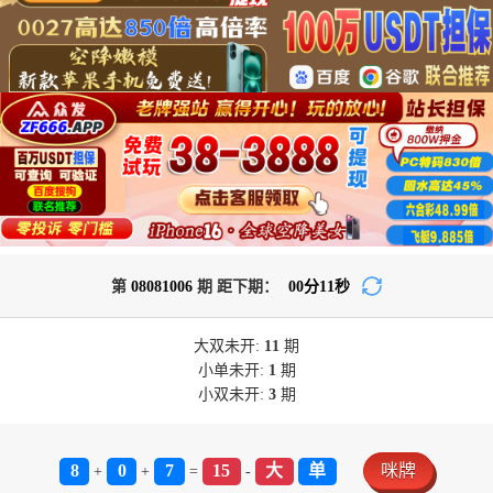
第
08081006
期 距下期：
00
分
11
秒
大双
未开:
11
期
小单
未开:
1
期
小双
未开:
3
期
8
0
7
15
大
单
咪牌
+
+
=
-